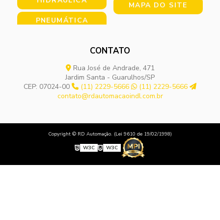
HIDRÁULICA
MAPA DO SITE
PNEUMÁTICA
CONTATO
Rua José de Andrade, 471
Jardim Santa - Guarulhos/SP
CEP: 07024-00
(11) 2229-5666
(11) 2229-5666
contato@rdautomacaoindl.com.br
Copyright © RD Automação. (Lei 9610 de 19/02/1998)
W3C
W3C