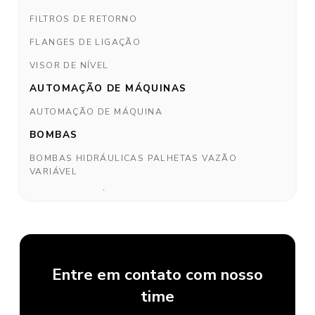
FILTROS DE RETORNO
FLANGES DE LIGAÇÃO
VISOR DE NÍVEL
AUTOMAÇÃO DE MÁQUINAS
AUTOMAÇÃO DE MÁQUINA
BOMBAS
BOMBAS HIDRÁULICAS PALHETAS VAZÃO
VARIÁVEL
BOMBAS HIDRÁULICAS PVAC
BOMBAS HIDRÁULICAS SÉRIE PGP PGM11
BOMBAS PISTÕES VAZÃO VARIÁVEL
CILINDROS
Entre em contato com nosso
CILINDROS HIDRÁULICOS 2H
time
CILINDROS HIDRÁULICOS 3L