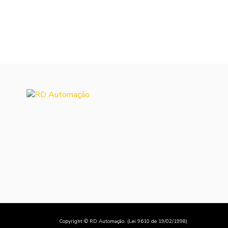
VÁLVULAS CONVENCIONAIS D3W
VÁLVULAS PROPORCIONAIS TN10 A
TN32
BLOCOS DE SEGURANÇA NR-12
REFORMA CILINDROS HIDRÁULICOS
REFORMA UNIDADES HIDRÁULICAS
UNIDADE DE FILTRAGEM
UNIDADE HIDRÁULICA
Copyright © RD Automação. (Lei 9610 de 19/02/1998)