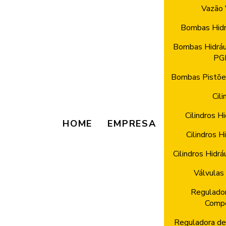
Vazão 
Bombas Hidr
Bombas Hidráu
PG
Bombas Pistões
Cili
Cilindros H
HOME
EMPRESA
Cilindros H
Cilindros Hidrá
Válvulas 
Regulador
Comp
Reguladora de