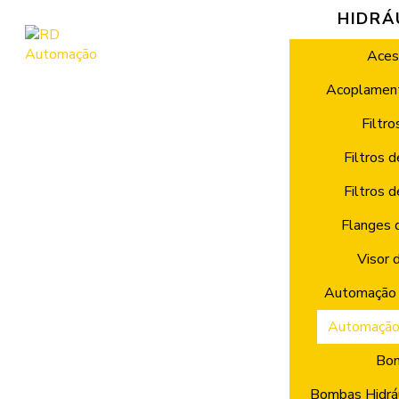
HIDRÁ
Aces
Acoplament
Filtro
Filtros 
Filtros 
Flanges 
Visor 
Automação 
Automação
Bo
Bombas Hidráu