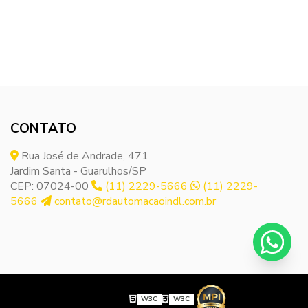
CONTATO
Rua José de Andrade, 471
Jardim Santa - Guarulhos/SP
CEP: 07024-00
(11) 2229-5666
(11) 2229-
5666
contato@rdautomacaoindl.com.br
W3C
W3C