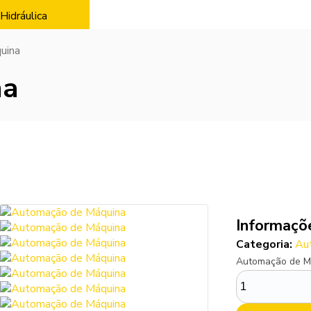
Hidráulica
uina
na
Informaçõ
Categoria:
Au
Automação de M