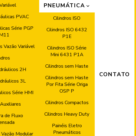
Variável
PNEUMÁTICA
áulicas PVAC
Cilindros ISO
licas Série PGP
Cilindros ISO 6432
M11
P1E
 Vazão Variável
Cilindros ISO Série
Mini 6431 P1A
ndros
Cilindros sem Haste
idráulicos 2H
CONTATO
Cilindros sem Haste
idráulicos 3L
Por Fita Série Origa
OSP P
ulicos Série HMI
Cilindros Compactos
Auxiliares
Cilindros Heavy Duty
a de Fluxo
ensada
Painéis Eletro
Pneumáticos
 Vazão Modular