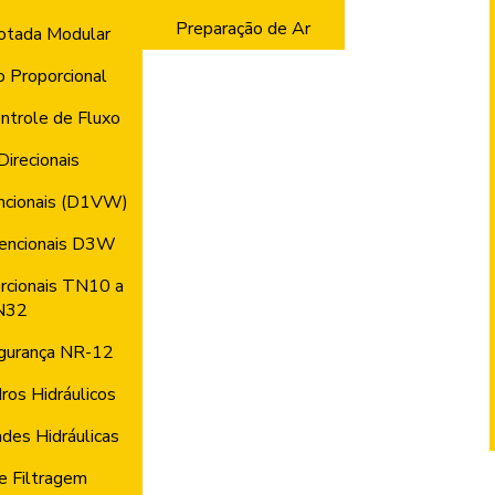
Preparação de Ar
otada Modular
o Proporcional
ntrole de Fluxo
Direcionais
ncionais (D1VW)
vencionais D3W
rcionais TN10 a
N32
gurança NR-12
ros Hidráulicos
des Hidráulicas
e Filtragem