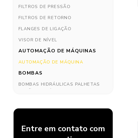
FILTROS DE PRESSÃO
FILTROS DE RETORNO
FLANGES DE LIGAÇÃO
VISOR DE NÍVEL
AUTOMAÇÃO DE MÁQUINAS
AUTOMAÇÃO DE MÁQUINA
BOMBAS
BOMBAS HIDRÁULICAS PALHETAS
VAZÃO VARIÁVEL
BOMBAS HIDRÁULICAS PVAC
BOMBAS HIDRÁULICAS SÉRIE PGP
PGM11
Entre em contato com
BOMBAS PISTÕES VAZÃO VARIÁVEL