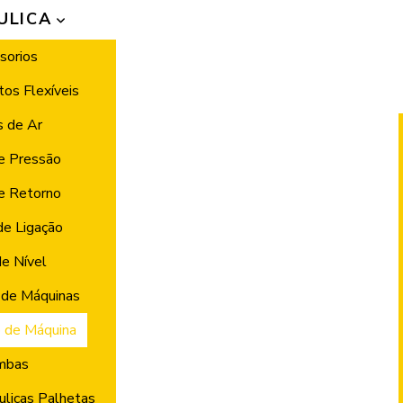
ULICA
sorios
os Flexíveis
s de Ar
de Pressão
de Retorno
de Ligação
de Nível
de Máquinas
 de Máquina
mbas
licas Palhetas