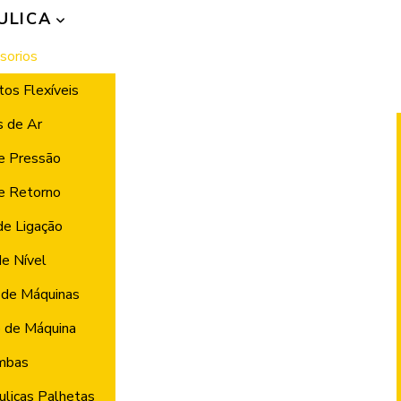
ULICA
sorios
os Flexíveis
s de Ar
de Pressão
de Retorno
de Ligação
de Nível
de Máquinas
 de Máquina
mbas
licas Palhetas