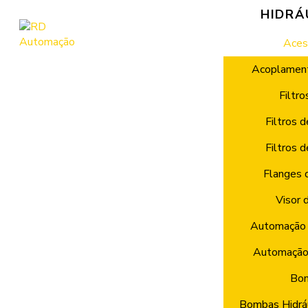
HIDRÁ
Aces
Acoplament
Filtro
Filtros 
Filtros 
Flanges 
Visor 
Automação 
Automação
Bo
Bombas Hidráu