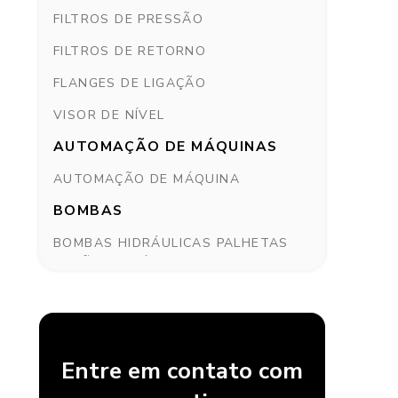
FILTROS DE PRESSÃO
FILTROS DE RETORNO
FLANGES DE LIGAÇÃO
VISOR DE NÍVEL
AUTOMAÇÃO DE MÁQUINAS
AUTOMAÇÃO DE MÁQUINA
BOMBAS
BOMBAS HIDRÁULICAS PALHETAS
VAZÃO VARIÁVEL
BOMBAS HIDRÁULICAS PVAC
BOMBAS HIDRÁULICAS SÉRIE PGP
PGM11
Entre em contato com
BOMBAS PISTÕES VAZÃO VARIÁVEL