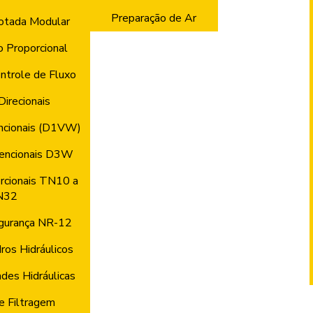
Preparação de Ar
otada Modular
o Proporcional
ntrole de Fluxo
Direcionais
ncionais (D1VW)
vencionais D3W
rcionais TN10 a
N32
gurança NR-12
ros Hidráulicos
des Hidráulicas
e Filtragem