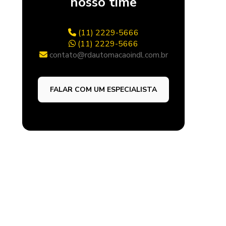
nosso time
CILINDROS
CILINDROS HIDRÁULICOS 2H
(11) 2229-5666
CILINDROS HIDRÁULICOS 3L
(11) 2229-5666
contato@rdautomacaoindl.com.br
CILINDROS HIDRÁULICOS SÉRIE HMI
VÁLVULAS AUXILIARES
FALAR COM UM ESPECIALISTA
REGULADORA DE FLUXO
COMPENSADA
REGULADORA DE VAZÃO MODULAR
RETENÇÃO PILOTADA MODULAR
VÁLVULA ALÍVIO PROPORCIONAL
VÁLVULAS DE CONTROLE DE FLUXO
VÁLVULAS DIRECIONAIS
VÁLVULAS CONVENCIONAIS (D1VW)