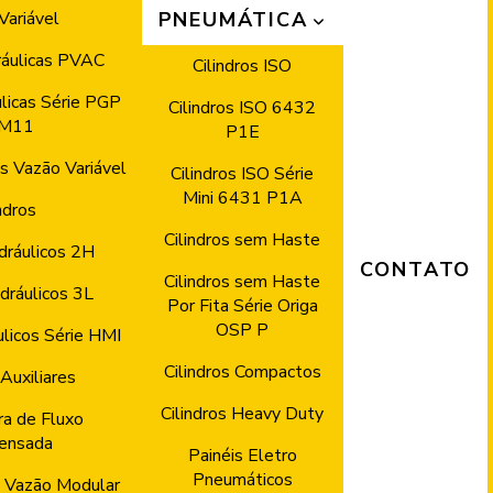
Variável
PNEUMÁTICA
áulicas PVAC
Cilindros ISO
licas Série PGP
Cilindros ISO 6432
M11
P1E
 Vazão Variável
Cilindros ISO Série
Mini 6431 P1A
ndros
Cilindros sem Haste
idráulicos 2H
CONTATO
Cilindros sem Haste
idráulicos 3L
Por Fita Série Origa
OSP P
ulicos Série HMI
Cilindros Compactos
Auxiliares
Cilindros Heavy Duty
a de Fluxo
ensada
Painéis Eletro
Pneumáticos
 Vazão Modular