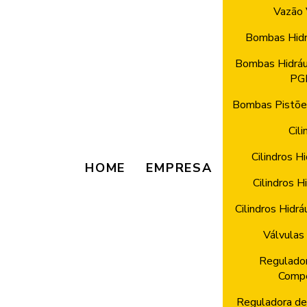
Vazão 
Bombas Hidr
Bombas Hidráu
PG
Bombas Pistões
Cili
Cilindros H
HOME
EMPRESA
Cilindros H
Cilindros Hidrá
Válvulas 
Regulador
Comp
Reguladora de